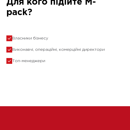
Для кого підійте M-
pack?
Власники бізнесу
Виконавчі, операційні, комерційні директори
Топ-менеджери