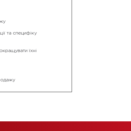
ажу
ії та специфіку
окращувати їхні
продажу