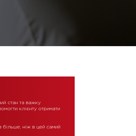
ний стан та важку
помогти клієнту отримати
в більше, ніж в цей самий