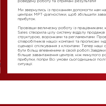
роведену роботy та отримані результати!
Ми звернулись iз проханням допомогти нам н
центрах МРТ-дiагностики, щоб збiльшити заван
прибуток.
Провiвши величезну роботy iз працiвниками,
Sales створила цiлу систему вiддiлу продажjв
структурою, воронками та регламентами. Про
спiвробiтникiв нашоi компанiї та прописанi iн
сценарiї спiлкування з клiєнтами. Тепер нашi 
бyти бiльш впевненими в своїй роботi.Завдяк
бiльше завантаження центрiв, нiж минулого р
прибутки, попри Bci умови сьогоднішньої полі
ситуації.