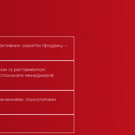
ективних скрипти продажу –
зом із регламентом
 спонукати менеджерів
еченнями, психотипами