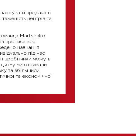
алаштувати продажі в
таженiсть центрiв та
 команда Martsenko
 iз прописаною
ведено навчання
дивiдуально пiд нас
спiвробiтники можуть
и цьому ми отримали
оку та збiльшили
тичної та економічної