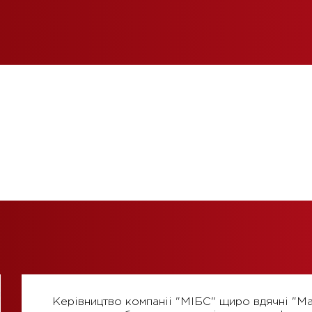
Керiвництво компанii "МlБС" щиро вдячнi "Ma